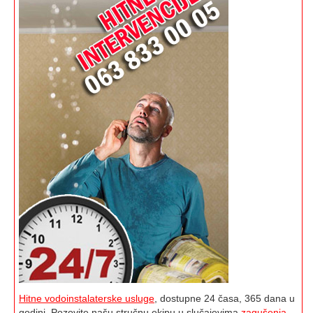
Hitne vodoinstalaterske usluge
, dostupne 24 časa, 365 dana u
godini. Pozovite našu stručnu ekipu u slučajevima
zagušenja