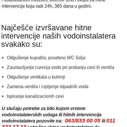
intervencije koja radi 24h, 365 dana u godini.
Najčešće izvršavane hitne
intervencije naših vodoinstalatera
svakako su:
Odgušenje kupatila, posebno WC šolja
Zaustavljanje curenja vode pri prskanju cevi ili ventila
Odgušenje vertikala u kuhinji
Zamena ventila i crpljenje otpadnih voda
Ispiranje kanalizacionih cevi
U slučaju potrebe za bilo kojom vrstom
vodoinstalaterskih usluga ili hitnih intervencija
063/833 00 05
011
vodoinstalatera pozovite na:
ili ‎
322 17 13
i stručna ekipa vodoinstalatera će