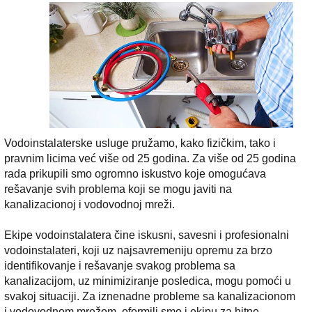
Vodoinstalaterske usluge pružamo, kako fizičkim, tako i
pravnim licima već više od 25 godina. Za više od 25 godina
rada prikupili smo ogromno iskustvo koje omogućava
rešavanje svih problema koji se mogu javiti na
kanalizacionoj i vodovodnoj mreži.
Ekipe vodoinstalatera čine iskusni, savesni i profesionalni
vodoinstalateri, koji uz najsavremeniju opremu za brzo
identifikovanje i rešavanje svakog problema sa
kanalizacijom, uz minimiziranje posledica, mogu pomoći u
svakoj situaciji. Za iznenadne probleme sa kanalizacionom
i vodovodnom mrežom, oformili smo i ekipu za hitne