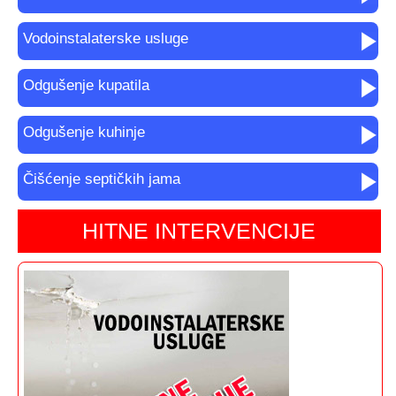
Vodoinstalaterske usluge
Odgušenje kupatila
Odgušenje kuhinje
Čišćenje septičkih jama
HITNE INTERVENCIJE