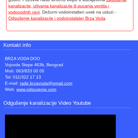
kanalizacije, izlivanja kanalizacije ili pucanja ventila i
vodovodnih cevi
. Dežurni vodoinstalteri uvek na usluzi -
Odgušenje kanalizacije i vodoinstalater Brza Voda
.
Kontakt info
BRZA VODA DOO
Vojvode Stepe 463b, Beograd
Mob: 063/833 00 05
Tel: 011/322 17 13
E-mail:
rade.brzavoda@gmail.com
Web:
www.odgusenje.com
Odgušenje kanalizacije Video Youtube