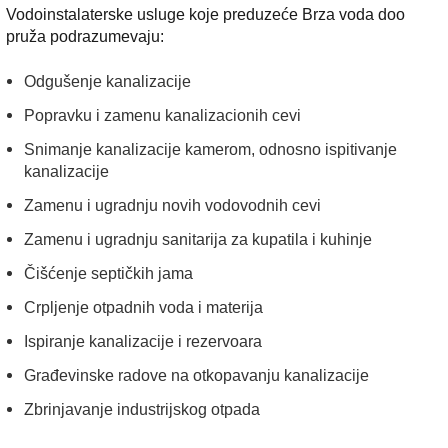
Vodoinstalaterske usluge koje preduzeće Brza voda doo
pruža podrazumevaju:
Odgušenje kanalizacije
Popravku i zamenu kanalizacionih cevi
Snimanje kanalizacije kamerom, odnosno ispitivanje
kanalizacije
Zamenu i ugradnju novih vodovodnih cevi
Zamenu i ugradnju sanitarija za kupatila i kuhinje
Čišćenje septičkih jama
Crpljenje otpadnih voda i materija
Ispiranje kanalizacije i rezervoara
Građevinske radove na otkopavanju kanalizacije
Zbrinjavanje industrijskog otpada