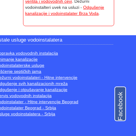
ventila i vodovodnih cevi
. Dežurni
vodoinstalteri uvek na usluzi -
Odgušenje
kanalizacije i vodoinstalater Brza Voda
.
tale usluge vodoinstalatera
opravka vodovodnih instalacija
nimanje kanalizacije
odoinstalaterske usluge
išćenje septičkih jama
ežurni vodoinstalateri - Hitne intervencije
dgušenje svih kanalizacionih mreža
dgušenje i otpušavanje kanalizacije
Facebook
ervis vodovodnih instalacija
odoinstalater - Hitne intervencije Beograd
odoinstalater Beograd - Srbija
sluge vodoinstalatera - Srbija