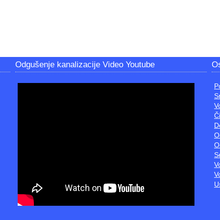
Odgušenje kanalizacije Video Youtube
Os
P
S
V
Č
D
O
O
S
V
V
U