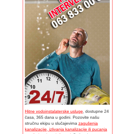
Hitne vodoinstalaterske usluge
, dostupne 24
časa, 365 dana u godini. Pozovite našu
stručnu ekipu u slučajevima
zagušenja
kanalizacije, izlivanja kanalizacije ili pucanja