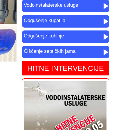
Vodoinstalaterske usluge
Odgušenje kupatila
Odgušenje kuhinje
Čišćenje septičkih jama
HITNE INTERVENCIJE