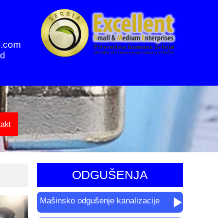
l.com
ad
akt
ODGUŠENJA
Mašinsko odgušenje kanalizacije