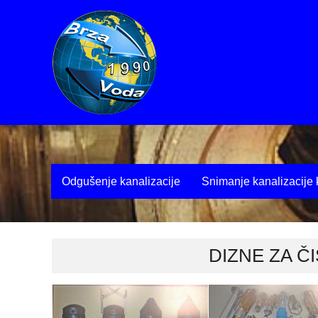
Odgušenje kanalizacije
Snimanje kanalizacij
»
Galerije
Dizne za čišćenje kanalizacije
DIZNE ZA Č