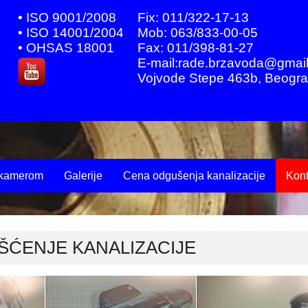
• ISO 9001/2008
Fix: 011/322-17-13
• ISO 14001/2004
Mob: 063/833-00-05
• OHSAS 18001
Fax: 011/398-81-27
E-mail:rade.brzavoda@gmai
Vojvode Stepe 463b, Beogr
e kamerom
Galerije
Cena odgušenja kanalizacije
Kont
IŠĆENJE KANALIZACIJE