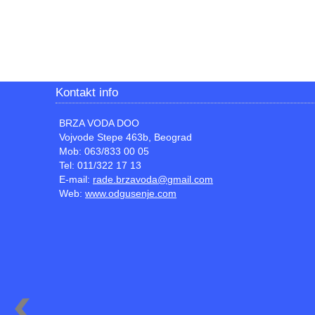
Kontakt info
BRZA VODA DOO
Vojvode Stepe 463b, Beograd
Mob: 063/833 00 05
Tel: 011/322 17 13
E-mail:
rade.brzavoda@gmail.com
Web:
www.odgusenje.com